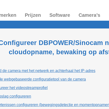
merken
Prijzen
Software
Camera’s
Configureer DBPOWER/Sinocam ne
cloudopname, bewaking op afs
d de camera met het netwerk en achterhaal het IP-adres
de webgebaseerde configuratietool van de camera
ureer het videostreamprofiel
pslag configureren
rtenissen configureren (bewegingsdetectie en momentopnamen