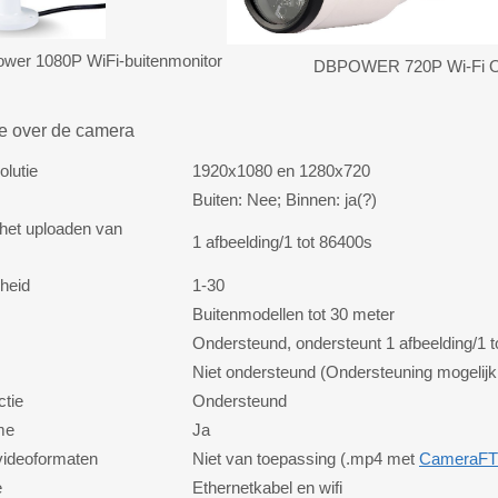
wer 1080P WiFi-buitenmonitor
DBPOWER 720P Wi-Fi O
ie over de camera
olutie
1920x1080 en 1280x720
Buiten: Nee; Binnen: ja(?)
 het uploaden van
1 afbeelding/1 tot 86400s
heid
1-30
Buitenmodellen tot 30 meter
Ondersteund, ondersteunt 1 afbeelding/1 
Niet ondersteund (Ondersteuning mogel
tie
Ondersteund
me
Ja
videoformaten
Niet van toepassing (.mp4 met
CameraFT
e
Ethernetkabel en wifi