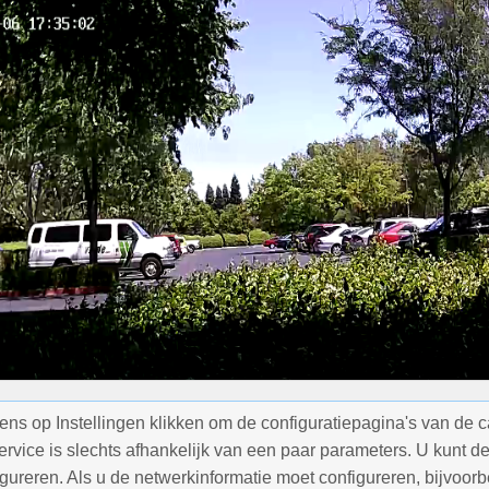
ens op Instellingen klikken om de configuratiepagina's van de 
ice is slechts afhankelijk van een paar parameters. U kunt de c
igureren. Als u de netwerkinformatie moet configureren, bijvoor