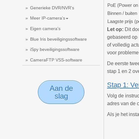
PoE (Power on 
Generieke DVR/NVR's
Binnen / buiten
Meer IP-camera's
Laagste prijs (p
Eigen camera's
Let op:
Dit doc
gebaseerd op 
Blue Iris beveiligingssoftware
of volledig ac
iSpy beveiligingssoftware
voor probleme
CameraFTP VSS-software
De eerste twee
stap 1 en 2 ov
Stap 1: Ve
Aan de
slag
Volg de instru
adres van de 
Als je het ins