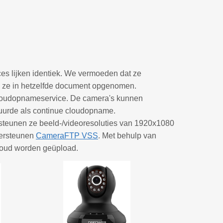
s lijken identiek. We vermoeden dat ze
e ze in hetzelfde document opgenomen.
oudopnameservice. De camera's kunnen
urde als continue cloudopname.
teunen ze beeld-/videoresoluties van 1920x1080
dersteunen
CameraFTP VSS
. Met behulp van
cloud worden geüpload.