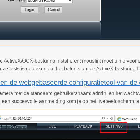
e ActiveX/OCX-besturing installeren; mogelijk moet u hiervoor 
onze tests is gebleken dat het beter is om de ActiveX-besturing h
pen de webgebaseerde configuratietool van de
camera met de standaard gebruikersnaam: admin, en het wachtwo
a een succesvolle aanmelding kom je op het livebeeldscherm te