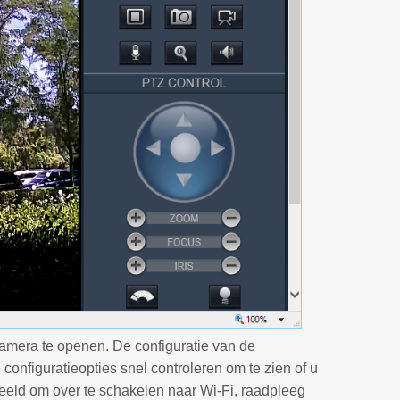
camera te openen. De configuratie van de
onfiguratieopties snel controleren om te zien of u
beeld om over te schakelen naar Wi-Fi, raadpleeg