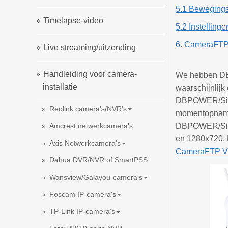
5.1 Bewegings
Timelapse-video
5.2 Instellin
6. CameraFTP
Live streaming/uitzending
Handleiding voor camera-
We hebben DBP
installatie
waarschijnlij
DBPOWER/Sino
Reolink camera's/NVR's
momentopnamen
DBPOWER/Sinoc
Amcrest netwerkcamera's
en 1280x720. 
Axis Netwerkcamera's
CameraFTP V
Dahua DVR/NVR of SmartPSS
Wansview/Galayou-camera's
Foscam IP-camera's
TP-Link IP-camera's