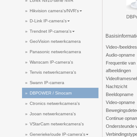
Lorex N910-serie NVR
Hikvision camera's/NVR's
DBPo
D-Link IP-camera's
Trendnet IP-camera's
Basisinformat
GeoVision netwerkcamera
Video-/beeldres
Panasonic netwerkcamera
Audio-opname
Wanscam IP-camera's
Frequentie van
afbeeldingen
Tenvis netwerkcamera's
Videoframesnel
Swann IP-camera
Nachtzicht
DBPOWER / Sinocam
Beeldopname
Video-opname
Ctronics netwerkcamera's
Bewegingsdetec
Jooan netwerkcamera's
Continue opna
VStarCam netwerkcamera's
Ondersteunde 
Verbindingstyp
Generieke/oude IP-camera's