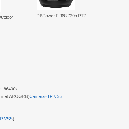
DBPower FI368 720p PTZ
utdoor
tot 86400s
ijk met ARGGRB)
CameraFTP VSS
P VSS
)