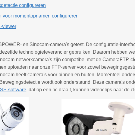
detectie configureren
gen voor momentopnamen configureren
-viewer
OWER- en Sinocam-camera's getest. De configuratie-interface
k dezelfde technologieleverancier gebruiken. Daarom hebben w
cam-netwerkcamera's zijn compatibel met de CameraFTP-cl
 uploaden naar onze FTP-server voor zowel bewegingsgestu
am heeft camera's voor binnen en buiten. Momenteel onders
Bewegingsdetectie wordt ook ondersteund. Deze camera's on
SS-software
, dat op een pc draait, kunnen videoclips naar de 