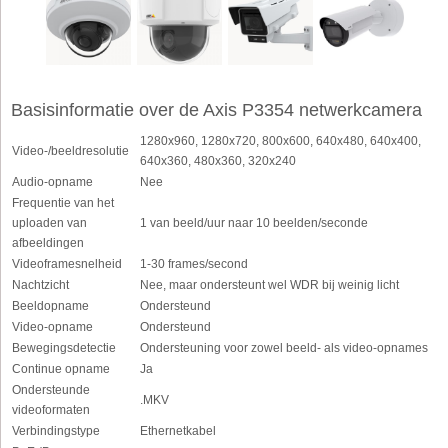
Basisinformatie over de Axis P3354 netwerkcamera
1280x960, 1280x720, 800x600, 640x480, 640x400,
Video-/beeldresolutie
640x360, 480x360, 320x240
Audio-opname
Nee
Frequentie van het
uploaden van
1 van beeld/uur naar 10 beelden/seconde
afbeeldingen
Videoframesnelheid
1-30 frames/second
Nachtzicht
Nee, maar ondersteunt wel WDR bij weinig licht
Beeldopname
Ondersteund
Video-opname
Ondersteund
Bewegingsdetectie
Ondersteuning voor zowel beeld- als video-opnames
Continue opname
Ja
Ondersteunde
.MKV
videoformaten
Verbindingstype
Ethernetkabel