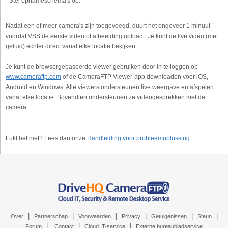
- Stel opnameschema's op.
Nadat een of meer camera's zijn toegevoegd, duurt het ongeveer 1 minuut
voordat VSS de eerste video of afbeelding uploadt. Je kunt de live video (met
geluid) echter direct vanaf elke locatie bekijken.
Je kunt de browsergebaseerde viewer gebruiken door in te loggen op
www.cameraftp.com
of de CameraFTP Viewer-app downloaden voor iOS,
Android en Windows. Alle viewers ondersteunen live weergave en afspelen
vanaf elke locatie. Bovendien ondersteunen ze videogesprekken met de
camera.
Lukt het niet? Lees dan onze
Handleiding voor probleemoplossing
.
|
|
|
|
|
|
Over
Partnerschap
Voorwaarden
Privacy
Getuigenissen
Steun
|
|
|
Forum
Contact
Cloud IT-service
Externe bureaubladservice