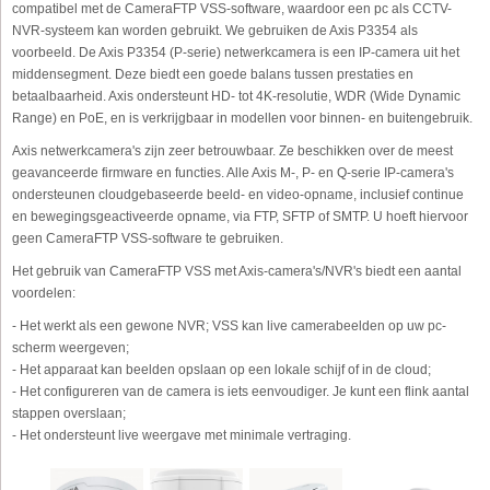
compatibel met de CameraFTP VSS-software, waardoor een pc als CCTV-
NVR-systeem kan worden gebruikt. We gebruiken de Axis P3354 als
voorbeeld. De Axis P3354 (P-serie) netwerkcamera is een IP-camera uit het
middensegment. Deze biedt een goede balans tussen prestaties en
betaalbaarheid. Axis ondersteunt HD- tot 4K-resolutie, WDR (Wide Dynamic
Range) en PoE, en is verkrijgbaar in modellen voor binnen- en buitengebruik.
Axis netwerkcamera's zijn zeer betrouwbaar. Ze beschikken over de meest
geavanceerde firmware en functies. Alle Axis M-, P- en Q-serie IP-camera's
ondersteunen cloudgebaseerde beeld- en video-opname, inclusief continue
en bewegingsgeactiveerde opname, via FTP, SFTP of SMTP. U hoeft hiervoor
geen CameraFTP VSS-software te gebruiken.
Het gebruik van CameraFTP VSS met Axis-camera's/NVR's biedt een aantal
voordelen:
- Het werkt als een gewone NVR; VSS kan live camerabeelden op uw pc-
scherm weergeven;
- Het apparaat kan beelden opslaan op een lokale schijf of in de cloud;
- Het configureren van de camera is iets eenvoudiger. Je kunt een flink aantal
stappen overslaan;
- Het ondersteunt live weergave met minimale vertraging.