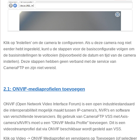
Klik op 'Instellen' om de camera te configureren. Als u deze camera nog niet
eerder hebt ingesteld, kunt u de stappen voor de basisconfiguratie volgen om
de basisinstellingen te voltooien (bijvoorbeeld de datum en tijd van de camera
instellen). Deze stappen hebben geen verband met de service van
CameraFTP en zijn niet vereist.
2.1: ONVIF-mediaprofielen toevoegen
ONVIF (Open Network Video Interface Forum) is een open industriestandaard
die interoperabiliteit mogelijk maakt tussen IP-camera's, NVR's en software
van verschillende leveranciers. Bij gebruik van CameraFTP VSS met Axis-
camera's/NVR's moet u een "ONVIF Media Profile" toevoegen. Dit is een
videostreamprofiel dat via ONVIF beschikbaar wordt gesteld aan VSS.
Klik op Video -> ONVIF Mediaprofiel en vervolgens op Toevoegen (of selecteer