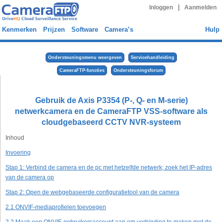
|
Inloggen
Aanmelden
Kenmerken
Prijzen
Software
Camera’s
Hulp
Ondersteuningsmenu weergeven
Servicehandleiding
CameraFTP-functies
Ondersteuningsforum
Gebruik de Axis P3354 (P-, Q- en M-serie)
netwerkcamera en de CameraFTP VSS-software als
cloudgebaseerd CCTV NVR-systeem
Inhoud
Invoering
Stap 1: Verbind de camera en de pc met hetzelfde netwerk; zoek het IP-adres
van de camera op
Stap 2: Open de webgebaseerde configuratietool van de camera
2.1 ONVIF-mediaprofielen toevoegen