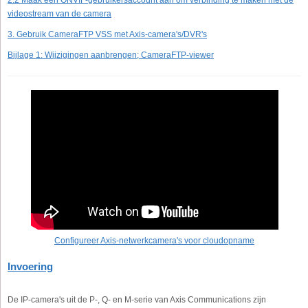
2.2 Maak een ONVIF-gebruikersaccount aan om verbinding te maken met de
videostream van de camera
3. Gebruik CameraFTP VSS met Axis-camera's/DVR's
Bijlage 1: Wijzigingen aanbrengen; CameraFTP-viewer
Configureer
Axis
-netwerkcamera's voor cloudopname
Invoering
De IP-camera's uit de P-, Q- en M-serie van Axis Communications zijn