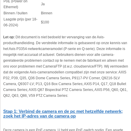
PoE (Power on
Ja
Ethernet)
Binnen / buiten
Binnen
Laagste prijs (per 18-
$100
06-2024)
Let op:
Dit document is niet bedoeld ter vervanging van de Axis-
producthandleiding. De verstrekte informatie is gebaseerd op onze kennis van
het Axis P3354-netwerkcameramodel (P-serie en Q-serie). Deze informatie is
mogelijk niet accuraat of actueel. Gebruikers dienen voor alle camera-
gerelateerde problemen contact op te nemen met de fabrikant en alleen met
ons voor problemen met CameraFTP (d.w.z. cloudservice/FTP). Wij vermoeden
dat de volgende Axis-cameramodellen compatibel zijn met onze service: AXIS
P32, P39, Q35, Q36 Dome Camera Series, P9117-PV Corner, Q9216-SLV
Camera, Q9307-LV; P13, Q16 Box Camera Series; AXIS P14, Q17, Q18 Bullet
Camera Series; AXIS Q87 Bispectral PTZ Camera Series, AXIS P56, Q60, Q61,
Q62, Q63, Q86, V59 PTZ Camera Series:
Stap 1: Verbind de camera en de pc met hetzelfde netwerk;
zoek het IP-adres van de camera op
Deze camera is een PoE-camera. U hebt een PoE-switch nodig. Een aparte