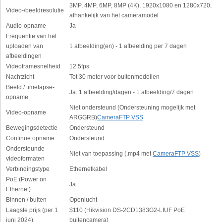
3MP, 4MP, 6MP, 8MP (4K), 1920x1080 en 1280x720,
Video-/beeldresolutie
afhankelijk van het cameramodel
Audio-opname
Ja
Frequentie van het
uploaden van
1 afbeelding(en) - 1 afbeelding per 7 dagen
afbeeldingen
Videoframesnelheid
12.5fps
Nachtzicht
Tot 30 meter voor buitenmodellen
Beeld / timelapse-
Ja. 1 afbeelding/dagen - 1 afbeelding/7 dagen
opname
Niet ondersteund (Ondersteuning mogelijk met
Video-opname
ARGGRB)
CameraFTP VSS
Bewegingsdetectie
Ondersteund
Continue opname
Ondersteund
Ondersteunde
Niet van toepassing (.mp4 met
CameraFTP VSS
)
videoformaten
Verbindingstype
Ethernetkabel
PoE (Power on
Ja
Ethernet)
Binnen / buiten
Openlucht
Laagste prijs (per 1
$110 (Hikvision DS-2CD1383G2-LIUF PoE
juni 2024)
buitencamera)