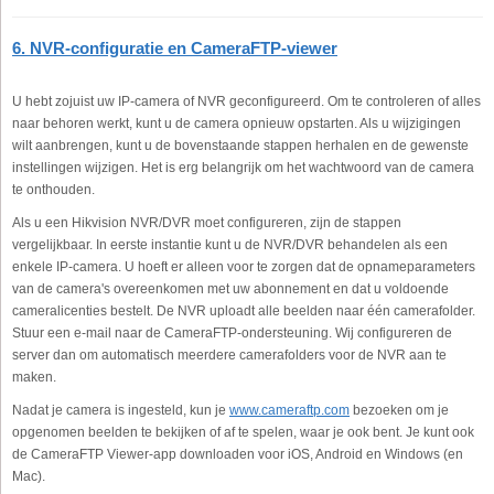
6. NVR-configuratie en CameraFTP-viewer
U hebt zojuist uw IP-camera of NVR geconfigureerd. Om te controleren of alles
naar behoren werkt, kunt u de camera opnieuw opstarten. Als u wijzigingen
wilt aanbrengen, kunt u de bovenstaande stappen herhalen en de gewenste
instellingen wijzigen. Het is erg belangrijk om het wachtwoord van de camera
te onthouden.
Als u een Hikvision NVR/DVR moet configureren, zijn de stappen
vergelijkbaar. In eerste instantie kunt u de NVR/DVR behandelen als een
enkele IP-camera. U hoeft er alleen voor te zorgen dat de opnameparameters
van de camera's overeenkomen met uw abonnement en dat u voldoende
cameralicenties bestelt. De NVR uploadt alle beelden naar één camerafolder.
Stuur een e-mail naar de CameraFTP-ondersteuning. Wij configureren de
server dan om automatisch meerdere camerafolders voor de NVR aan te
maken.
Nadat je camera is ingesteld, kun je
www.cameraftp.com
bezoeken om je
opgenomen beelden te bekijken of af te spelen, waar je ook bent. Je kunt ook
de CameraFTP Viewer-app downloaden voor iOS, Android en Windows (en
Mac).