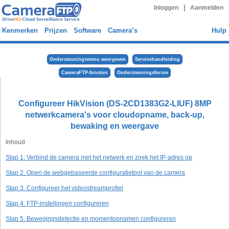
|
Inloggen
Aanmelden
Kenmerken
Prijzen
Software
Camera’s
Hulp
Ondersteuningsmenu weergeven
Servicehandleiding
CameraFTP-functies
Ondersteuningsforum
Configureer HikVision (DS-2CD1383G2-LIUF) 8MP
netwerkcamera's voor cloudopname, back-up,
bewaking en weergave
Inhoud
Stap 1: Verbind de camera met het netwerk en zoek het IP-adres op
Stap 2. Open de webgebaseerde configuratietool van de camera
Stap 3. Configureer het videostreamprofiel
Stap 4. FTP-instellingen configureren
Stap 5. Bewegingsdetectie en momentopnamen configureren