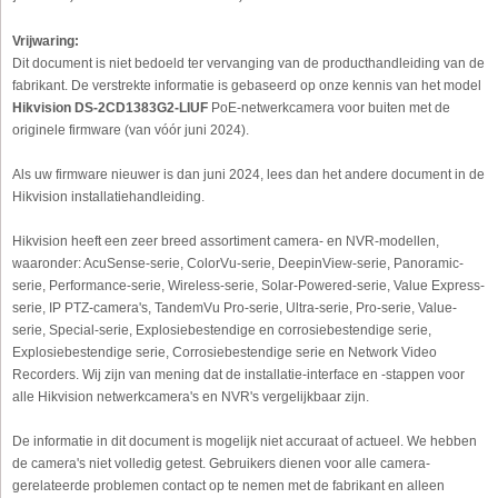
Vrijwaring:
Dit document is niet bedoeld ter vervanging van de producthandleiding van de
fabrikant. De verstrekte informatie is gebaseerd op onze kennis van het model
Hikvision DS-2CD1383G2-LIUF
PoE-netwerkcamera voor buiten met de
originele firmware (van vóór juni 2024).
Als uw firmware nieuwer is dan juni 2024, lees dan het andere document in de
Hikvision installatiehandleiding.
Hikvision heeft een zeer breed assortiment camera- en NVR-modellen,
waaronder: AcuSense-serie, ColorVu-serie, DeepinView-serie, Panoramic-
serie, Performance-serie, Wireless-serie, Solar-Powered-serie, Value Express-
serie, IP PTZ-camera's, TandemVu Pro-serie, Ultra-serie, Pro-serie, Value-
serie, Special-serie, Explosiebestendige en corrosiebestendige serie,
Explosiebestendige serie, Corrosiebestendige serie en Network Video
Recorders. Wij zijn van mening dat de installatie-interface en -stappen voor
alle Hikvision netwerkcamera's en NVR's vergelijkbaar zijn.
De informatie in dit document is mogelijk niet accuraat of actueel. We hebben
de camera's niet volledig getest. Gebruikers dienen voor alle camera-
gerelateerde problemen contact op te nemen met de fabrikant en alleen