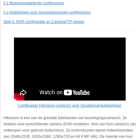
5.1 Bewegingsdetectie configureren
5.2 Instellingen voor momentopnamen configureren
Stap 6. NVR-configuratie en CameraFTP-viewer
Configureer Hikvision-camera's voor cloudopname/weergave
Hikvision is een van de grootste fabrikanten van beveiligingscamera's. Ze
hebben veel verschillende camera-/DVR-modellen. Veel van hun camera's zijn
ontworpen voor gebruik buitenshuis. Ze ondersteunen beeld-/videoresoluties
van 2048x1536, 1920x1080, 1280x720 en tot 8 MP (4K). De meeste van hun