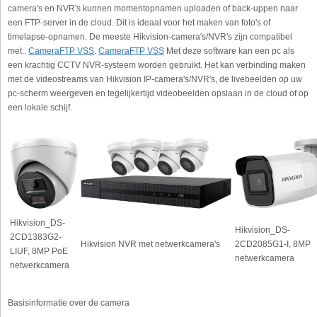
camera's en NVR's kunnen momentopnamen uploaden of back-uppen naar
een FTP-server in de cloud. Dit is ideaal voor het maken van foto's of
timelapse-opnamen. De meeste Hikvision-camera's/NVR's zijn compatibel
met..
CameraFTP VSS
.
CameraFTP VSS
Met deze software kan een pc als
een krachtig CCTV NVR-systeem worden gebruikt. Het kan verbinding maken
met de videostreams van Hikvision IP-camera's/NVR's, de livebeelden op uw
pc-scherm weergeven en tegelijkertijd videobeelden opslaan in de cloud of op
een lokale schijf.
Hikvision_DS-
Hikvision_DS-
2CD1383G2-
Hikvision NVR met netwerkcamera's
2CD2085G1-I, 8MP
LIUF, 8MP PoE
netwerkcamera
netwerkcamera
Basisinformatie over de camera