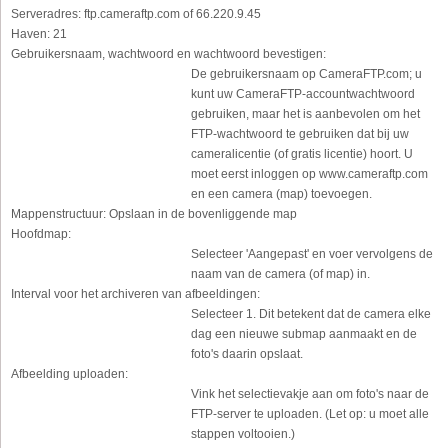
Serveradres:
ftp.cameraftp.com of 66.220.9.45
Haven:
21
Gebruikersnaam, wachtwoord en wachtwoord bevestigen:
De gebruikersnaam op CameraFTP.com; u
kunt uw CameraFTP-accountwachtwoord
gebruiken, maar het is aanbevolen om het
FTP-wachtwoord te gebruiken dat bij uw
cameralicentie (of gratis licentie) hoort. U
moet eerst inloggen op www.cameraftp.com
en een camera (map) toevoegen.
Mappenstructuur:
Opslaan in de bovenliggende map
Hoofdmap:
Selecteer 'Aangepast' en voer vervolgens de
naam van de camera (of map) in.
Interval voor het archiveren van afbeeldingen:
Selecteer 1. Dit betekent dat de camera elke
dag een nieuwe submap aanmaakt en de
foto's daarin opslaat.
Afbeelding uploaden:
Vink het selectievakje aan om foto's naar de
FTP-server te uploaden. (Let op: u moet alle
stappen voltooien.)