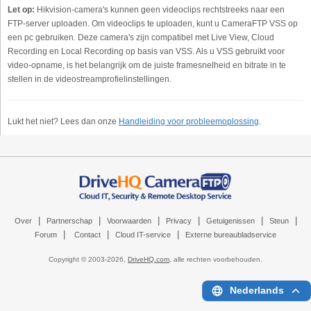
Let op:
Hikvision-camera's kunnen geen videoclips rechtstreeks naar een
FTP-server uploaden. Om videoclips te uploaden, kunt u CameraFTP VSS op
een pc gebruiken. Deze camera's zijn compatibel met Live View, Cloud
Recording en Local Recording op basis van VSS. Als u VSS gebruikt voor
video-opname, is het belangrijk om de juiste framesnelheid en bitrate in te
stellen in de videostreamprofielinstellingen.
Lukt het niet? Lees dan onze
Handleiding voor probleemoplossing
.
|
|
|
|
|
|
Over
Partnerschap
Voorwaarden
Privacy
Getuigenissen
Steun
|
|
|
Forum
Contact
Cloud IT-service
Externe bureaubladservice
Copyright © 2003-
2026,
DriveHQ.com
, alle rechten voorbehouden.
Nederlands