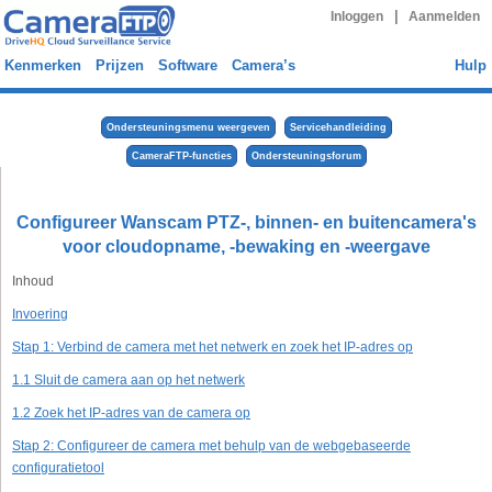
|
Inloggen
Aanmelden
Kenmerken
Prijzen
Software
Camera’s
Hulp
Ondersteuningsmenu weergeven
Servicehandleiding
CameraFTP-functies
Ondersteuningsforum
Configureer Wanscam PTZ-, binnen- en buitencamera's
voor cloudopname, -bewaking en -weergave
Inhoud
Invoering
Stap 1: Verbind de camera met het netwerk en zoek het IP-adres op
1.1 Sluit de camera aan op het netwerk
1.2 Zoek het IP-adres van de camera op
Stap 2: Configureer de camera met behulp van de webgebaseerde
configuratietool