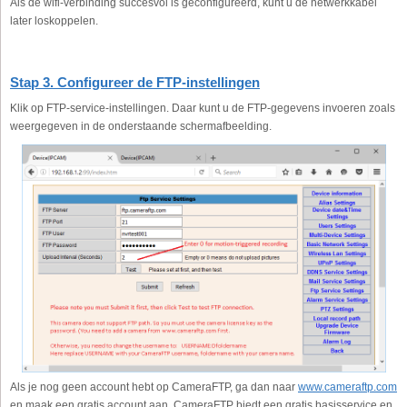
Als de wifi-verbinding succesvol is geconfigureerd, kunt u de netwerkkabel
later loskoppelen.
Stap 3. Configureer de FTP-instellingen
Klik op FTP-service-instellingen. Daar kunt u de FTP-gegevens invoeren zoals
weergegeven in de onderstaande schermafbeelding.
Als je nog geen account hebt op CameraFTP, ga dan naar
www.cameraftp.com
en maak een gratis account aan. CameraFTP biedt een gratis basisservice en