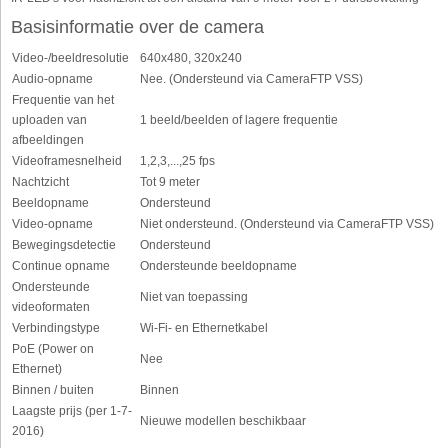
Basisinformatie over de camera
Video-/beeldresolutie
640x480, 320x240
Audio-opname
Nee. (Ondersteund via CameraFTP VSS)
Frequentie van het
uploaden van
1 beeld/beelden of lagere frequentie
afbeeldingen
Videoframesnelheid
1,2,3,...,25 fps
Nachtzicht
Tot 9 meter
Beeldopname
Ondersteund
Video-opname
Niet ondersteund. (Ondersteund via CameraFTP VSS)
Bewegingsdetectie
Ondersteund
Continue opname
Ondersteunde beeldopname
Ondersteunde
Niet van toepassing
videoformaten
Verbindingstype
Wi-Fi- en Ethernetkabel
PoE (Power on
Nee
Ethernet)
Binnen / buiten
Binnen
Laagste prijs (per 1-7-
Nieuwe modellen beschikbaar
2016)