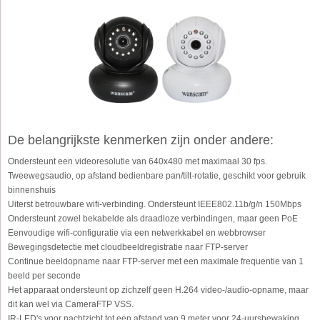
De belangrijkste kenmerken zijn onder andere:
Ondersteunt een videoresolutie van 640x480 met maximaal 30 fps.
Tweewegsaudio, op afstand bedienbare pan/tilt-rotatie, geschikt voor gebruik
binnenshuis
Uiterst betrouwbare wifi-verbinding. Ondersteunt IEEE802.11b/g/n 150Mbps
Ondersteunt zowel bekabelde als draadloze verbindingen, maar geen PoE
Eenvoudige wifi-configuratie via een netwerkkabel en webbrowser
Bewegingsdetectie met cloudbeeldregistratie naar FTP-server
Continue beeldopname naar FTP-server met een maximale frequentie van 1
beeld per seconde
Het apparaat ondersteunt op zichzelf geen H.264 video-/audio-opname, maar
dit kan wel via CameraFTP VSS.
IR-LED's voor nachtzicht tot een afstand van 9 meter voor 24-uursbewaking