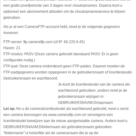
een gratis proefperiode van 3 dagen voor cloudopnames. Daarna kunt u
optioneel een abonnement afsluiten om de cloudopnameservice te blijven
gebruiken.
Als je al een CameraFTP-account hebt, moet je de volgende gegevens
invoeren:
FTP-server:
ftp.cameraftp.com (of IP: 66.220.9.45)
Haven:
21
FTP-modus:
PASV (Deze camera gebruikt standaard PASV. Er is geen
configuratie nodig.)
FTP-pad:
Deze camera ondersteunt geen FTP-paden. Daarom moeten de
FTP-padgegevens worden opgegeven in de gebruikersnaam of licentiesleutel.
Gebruikersnaam en wachtwoord:
Je kunt de licentiesleutel van de camera als
wachtwoord gebruiken; anders moet je de
gebruikersnaam wijzigen in:
GEBRUIKERSNAAM:Dmapnaam
Let op:
Als u de cameralicentiesleutel als wachtwoord gebruikt, moet u eerst
een camera toevoegen via www.cameraftp.com en vervolgens een
licentiesleutel toewijzen aan de nieuw aangemaakte camera. Anders kunt u
GEBRUIKERSNAAM:Dfoldernaam als gebruikersnaam gebruiken.
"foldername" is hetzelfde als de cameranaam die je op de