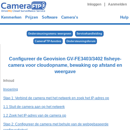
|
Inloggen
Aanmelden
Kenmerken
Prijzen
Software
Camera’s
Hulp
Ondersteuningsmenu weergeven
Servicehandleiding
CameraFTP-functies
Ondersteuningsforum
Configureer de Geovision GV-FE3403/3402 fisheye-
camera voor cloudopname, bewaking op afstand en
weergave
Inhoud
Invoering
Stap 1: Verbind de camera met het netwerk en zoek het IP-adres op
1.1 Sluit de camera aan op het netwerk
1.2 Zoek het IP-adres van de camera op
Stap 2: Configureer de camera met behulp van de webgebaseerde