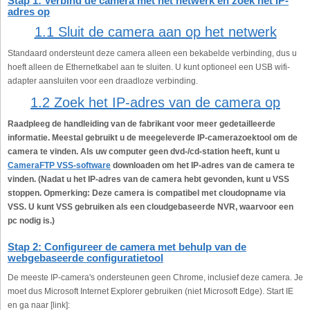
Stap 1: Verbind de camera met het netwerk en zoek het IP-
adres op
1.1 Sluit de camera aan op het netwerk
Standaard ondersteunt deze camera alleen een bekabelde verbinding, dus u
hoeft alleen de Ethernetkabel aan te sluiten. U kunt optioneel een USB wifi-
adapter aansluiten voor een draadloze verbinding.
1.2 Zoek het IP-adres van de camera op
Raadpleeg de handleiding van de fabrikant voor meer gedetailleerde
informatie. Meestal gebruikt u de meegeleverde IP-camerazoektool om de
camera te vinden. Als uw computer geen dvd-/cd-station heeft, kunt u
CameraFTP VSS-software
downloaden om het IP-adres van de camera te
vinden. (Nadat u het IP-adres van de camera hebt gevonden, kunt u VSS
stoppen. Opmerking: Deze camera is compatibel met cloudopname via
VSS. U kunt VSS gebruiken als een cloudgebaseerde NVR, waarvoor een
pc nodig is.)
Stap 2: Configureer de camera met behulp van de
webgebaseerde configuratietool
De meeste IP-camera's ondersteunen geen Chrome, inclusief deze camera. Je
moet dus Microsoft Internet Explorer gebruiken (niet Microsoft Edge). Start IE
en ga naar [link]: