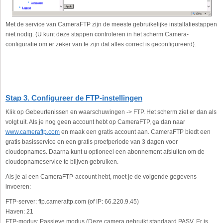
Met de service van CameraFTP zijn de meeste gebruikelijke installatiestappen
niet nodig. (U kunt deze stappen controleren in het scherm Camera-
configuratie om er zeker van te zijn dat alles correct is geconfigureerd).
Stap 3. Configureer de FTP-instellingen
Klik op Gebeurtenissen en waarschuwingen -> FTP. Het scherm ziet er dan als
volgt uit. Als je nog geen account hebt op CameraFTP, ga dan naar
www.cameraftp.com
en maak een gratis account aan. CameraFTP biedt een
gratis basisservice en een gratis proefperiode van 3 dagen voor
cloudopnames. Daarna kunt u optioneel een abonnement afsluiten om de
cloudopnameservice te blijven gebruiken.
Als je al een CameraFTP-account hebt, moet je de volgende gegevens
invoeren:
FTP-server:
ftp.cameraftp.com (of IP: 66.220.9.45)
Haven:
21
FTP-modus:
Passieve modus (Deze camera gebruikt standaard PASV. Er is