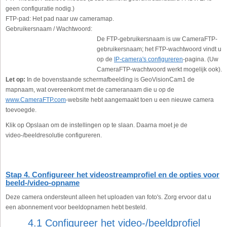
geen configuratie nodig.)
FTP-pad:
Het pad naar uw cameramap.
Gebruikersnaam / Wachtwoord:
De FTP-gebruikersnaam is uw CameraFTP-
gebruikersnaam; het FTP-wachtwoord vindt u
op de
IP-camera's configureren
-pagina. (Uw
CameraFTP-wachtwoord werkt mogelijk ook).
Let op:
In de bovenstaande schermafbeelding is GeoVisionCam1 de
mapnaam, wat overeenkomt met de cameranaam die u op de
www.CameraFTP.com
-website hebt aangemaakt toen u een nieuwe camera
toevoegde.
Klik op Opslaan om de instellingen op te slaan. Daarna moet je de
video-/beeldresolutie configureren.
Stap 4. Configureer het videostreamprofiel en de opties voor
beeld-/video-opname
Deze camera ondersteunt alleen het uploaden van foto's. Zorg ervoor dat u
een abonnement voor beeldopnamen hebt besteld.
4.1 Configureer het video-/beeldprofiel