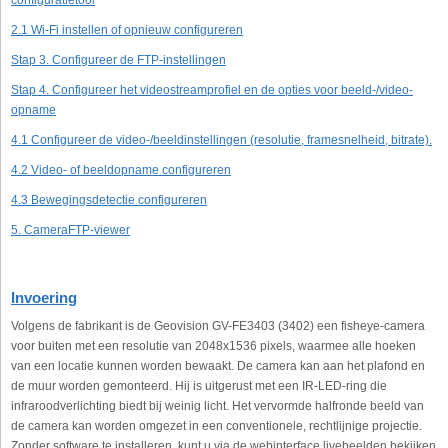
configuratietool
2.1 Wi-Fi instellen of opnieuw configureren
Stap 3. Configureer de FTP-instellingen
Stap 4. Configureer het videostreamprofiel en de opties voor beeld-/video-
opname
4.1 Configureer de video-/beeldinstellingen (resolutie, framesnelheid, bitrate).
4.2 Video- of beeldopname configureren
4.3 Bewegingsdetectie configureren
5. CameraFTP-viewer
Invoering
Volgens de fabrikant is de Geovision GV-FE3403 (3402) een fisheye-camera
voor buiten met een resolutie van 2048x1536 pixels, waarmee alle hoeken
van een locatie kunnen worden bewaakt. De camera kan aan het plafond en
de muur worden gemonteerd. Hij is uitgerust met een IR-LED-ring die
infraroodverlichting biedt bij weinig licht. Het vervormde halfronde beeld van
de camera kan worden omgezet in een conventionele, rechtlijnige projectie.
Zonder software te installeren, kunt u via de webinterface livebeelden bekijken