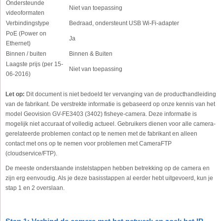
Ondersteunde
Niet van toepassing
videoformaten
Verbindingstype
Bedraad, ondersteunt USB Wi-Fi-adapter
PoE (Power on
Ja
Ethernet)
Binnen / buiten
Binnen & Buiten
Laagste prijs (per 15-
Niet van toepassing
06-2016)
Let op:
Dit document is niet bedoeld ter vervanging van de producthandleiding
van de fabrikant. De verstrekte informatie is gebaseerd op onze kennis van het
model Geovision GV-FE3403 (3402) fisheye-camera. Deze informatie is
mogelijk niet accuraat of volledig actueel. Gebruikers dienen voor alle camera-
gerelateerde problemen contact op te nemen met de fabrikant en alleen
contact met ons op te nemen voor problemen met CameraFTP
(cloudservice/FTP).
De meeste onderstaande instelstappen hebben betrekking op de camera en
zijn erg eenvoudig. Als je deze basisstappen al eerder hebt uitgevoerd, kun je
stap 1 en 2 overslaan.