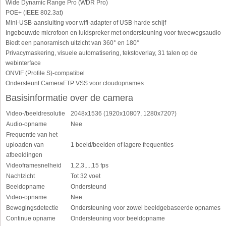
Wide Dynamic Range Pro (WDR Pro)
POE+ (IEEE 802.3at)
Mini-USB-aansluiting voor wifi-adapter of USB-harde schijf
Ingebouwde microfoon en luidspreker met ondersteuning voor tweewegsaudio
Biedt een panoramisch uitzicht van 360° en 180°
Privacymaskering, visuele automatisering, tekstoverlay, 31 talen op de
webinterface
ONVIF (Profile S)-compatibel
Ondersteunt CameraFTP VSS voor cloudopnames
Basisinformatie over de camera
Video-/beeldresolutie
2048x1536 (1920x1080?, 1280x720?)
Audio-opname
Nee
Frequentie van het
uploaden van
1 beeld/beelden of lagere frequenties
afbeeldingen
Videoframesnelheid
1,2,3,...,15 fps
Nachtzicht
Tot 32 voet
Beeldopname
Ondersteund
Video-opname
Nee.
Bewegingsdetectie
Ondersteuning voor zowel beeldgebaseerde opnames
Continue opname
Ondersteuning voor beeldopname