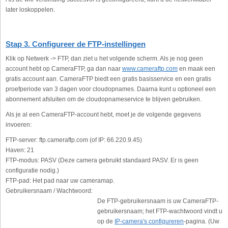
later loskoppelen.
Stap 3. Configureer de FTP-instellingen
Klik op Netwerk -> FTP, dan ziet u het volgende scherm. Als je nog geen
account hebt op CameraFTP, ga dan naar
www.cameraftp.com
en maak een
gratis account aan. CameraFTP biedt een gratis basisservice en een gratis
proefperiode van 3 dagen voor cloudopnames. Daarna kunt u optioneel een
abonnement afsluiten om de cloudopnameservice te blijven gebruiken.
Als je al een CameraFTP-account hebt, moet je de volgende gegevens
invoeren:
FTP-server:
ftp.cameraftp.com (of IP: 66.220.9.45)
Haven:
21
FTP-modus:
PASV (Deze camera gebruikt standaard PASV. Er is geen
configuratie nodig.)
FTP-pad:
Het pad naar uw cameramap.
Gebruikersnaam / Wachtwoord:
De FTP-gebruikersnaam is uw CameraFTP-
gebruikersnaam; het FTP-wachtwoord vindt u
op de
IP-camera's configureren
-pagina. (Uw