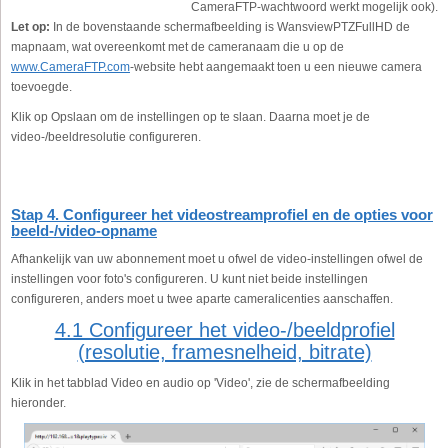
CameraFTP-wachtwoord werkt mogelijk ook).
Let op:
In de bovenstaande schermafbeelding is WansviewPTZFullHD de
mapnaam, wat overeenkomt met de cameranaam die u op de
www.CameraFTP.com
-website hebt aangemaakt toen u een nieuwe camera
toevoegde.
Klik op Opslaan om de instellingen op te slaan. Daarna moet je de
video-/beeldresolutie configureren.
Stap 4. Configureer het videostreamprofiel en de opties voor
beeld-/video-opname
Afhankelijk van uw abonnement moet u ofwel de video-instellingen ofwel de
instellingen voor foto's configureren. U kunt niet beide instellingen
configureren, anders moet u twee aparte cameralicenties aanschaffen.
4.1 Configureer het video-/beeldprofiel
(resolutie, framesnelheid, bitrate)
Klik in het tabblad Video en audio op 'Video', zie de schermafbeelding
hieronder.