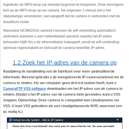
ingedrukt; de WPS-knop zal meestal beginnen te knipperen. Druk vervolgens
kort op de WPS-knop op uw camera. Na ongeveer 1 minuut ziet u het
statuslampje veranderen, wat aangeeft dat de camera is verbonden met de
draadloze router.
Wansview NCM625GA-camera's kunnen de wifi-verbinding automatisch
verbreken wanneer u een netwerkkabel aansluit, waarbij het IP-adres
behouden blijft. Als u de ethernetkabel loskoppelt, wordt de wifi-verbinding
opnieuw ingeschakeld en behoudt de camera hetzelfde IP-adres.
1.2 Zoek het IP-adres van de camera op
Raadpleeg de handleiding van de fabrikant voor meer gedetailleerde
informatie. Meestal gebruikt u de meegeleverde IP-camerazoektool om de
camera te vinden. Als uw computer geen dvd-/cd-station heeft, kunt u
CameraFTP VSS-software
downloaden om het IP-adres van de camera te
vinden. (Nadat u het IP-adres van de camera hebt gevonden, kunt u VSS
stoppen. Opmerking: Deze camera is compatibel met cloudopname via
VSS. U kunt VSS gebruiken als een cloudgebaseerde NVR, waarvoor een
pc nodig is.)