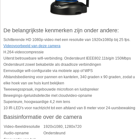
De belangrijkste kenmerken zijn onder andere:
Schitterende HD 1080p-video met een resolutie van 1920x1080p bij 25 fps.
Videovoorbeeld van deze camera
H.264-videocompressie
Uiterst betrouwbare wifi-verbinding. Ondersteunt IEEE802.11b/g/n 150Mbps
Ondersteunt zowel bekabelde als draadloze verbindingen
Eenvoudige wifi-configuratie via mobiele app of WPS
Afstandsbediening voor pannen en kantelen, 340 graden x 90 graden, zodat u
elke hoek van uw huis kunt bekijken
Tweewegsspraak, ingebouwde microfoon en luidspreker
Bewegings-/geluidsdetectie met cloudvideo-opname
Superieure, hoogwaardige 4,2 mm lens
10 IR-LED's voor nachtzicht tot een afstand van 8 meter voor 24-uursbewaking
Basisinformatie over de camera
Video-/beeldresolutie
1920x1080, 1280x720
Audio-opname
Ondersteund