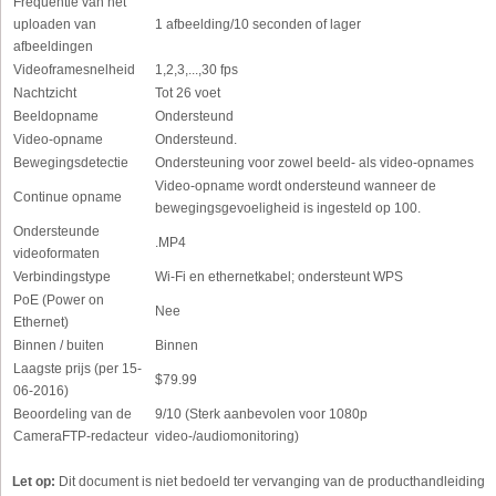
Frequentie van het
uploaden van
1 afbeelding/10 seconden of lager
afbeeldingen
Videoframesnelheid
1,2,3,...,30 fps
Nachtzicht
Tot 26 voet
Beeldopname
Ondersteund
Video-opname
Ondersteund.
Bewegingsdetectie
Ondersteuning voor zowel beeld- als video-opnames
Video-opname wordt ondersteund wanneer de
Continue opname
bewegingsgevoeligheid is ingesteld op 100.
Ondersteunde
.MP4
videoformaten
Verbindingstype
Wi-Fi en ethernetkabel; ondersteunt WPS
PoE (Power on
Nee
Ethernet)
Binnen / buiten
Binnen
Laagste prijs (per 15-
$79.99
06-2016)
Beoordeling van de
9/10 (Sterk aanbevolen voor 1080p
CameraFTP-redacteur
video-/audiomonitoring)
Let op:
Dit document is niet bedoeld ter vervanging van de producthandleiding