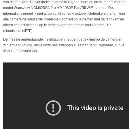
van de fabrikant. De verstrekte informatie is gebaseerd op onze kennis van het
model Wansview NCM625GA Pro HD 1080P Pan/Tilt WiFi-camera. Deze
informatie is mogelijk niet accuraat of volledig actueel. Gebruikers dienen voor
alle camera-gerelateerde problemen contact op te nemen met de fabrikant en
alleen contact met ons op te nemen voor problemen met CameraFTP
(cloudservice/FTP).
De meeste onderstaande instelstappen hebben betrekking op de camera en
zijn erg eenvoudig. Als je deze basisstappen al eerder hebt uitgevoerd, kun je
stap 1 en 2 overslaan.