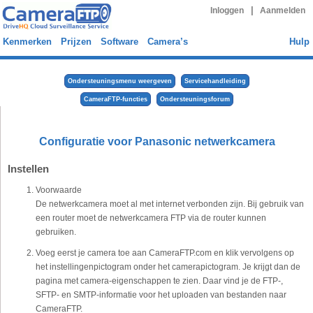
|
Inloggen
Aanmelden
Kenmerken
Prijzen
Software
Camera’s
Hulp
Ondersteuningsmenu weergeven
Servicehandleiding
CameraFTP-functies
Ondersteuningsforum
Configuratie voor Panasonic netwerkcamera
Instellen
Voorwaarde
De netwerkcamera moet al met internet verbonden zijn. Bij gebruik van
een router moet de netwerkcamera FTP via de router kunnen
gebruiken.
Voeg eerst je camera toe aan CameraFTP.com en klik vervolgens op
het instellingenpictogram onder het camerapictogram. Je krijgt dan de
pagina met camera-eigenschappen te zien. Daar vind je de FTP-,
SFTP- en SMTP-informatie voor het uploaden van bestanden naar
CameraFTP.