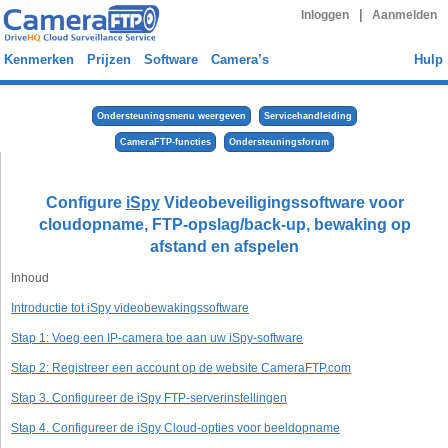
|
Inloggen
Aanmelden
Kenmerken
Prijzen
Software
Camera’s
Hulp
Ondersteuningsmenu weergeven
Servicehandleiding
CameraFTP-functies
Ondersteuningsforum
Configure
iSpy
Videobeveiligingssoftware voor
cloudopname, FTP-opslag/back-up, bewaking op
afstand en afspelen
Inhoud
Introductie tot iSpy videobewakingssoftware
Stap 1: Voeg een IP-camera toe aan uw iSpy-software
Stap 2: Registreer een account op de website CameraFTP.com
Stap 3. Configureer de iSpy FTP-serverinstellingen
Stap 4. Configureer de iSpy Cloud-opties voor beeldopname