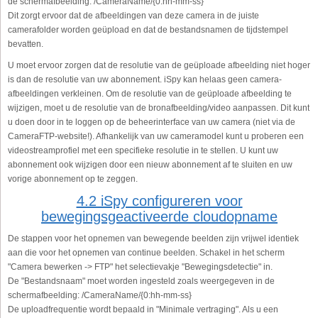
de schermafbeelding: /CameraName/{0:hh-mm-ss}
Dit zorgt ervoor dat de afbeeldingen van deze camera in de juiste
camerafolder worden geüpload en dat de bestandsnamen de tijdstempel
bevatten.
U moet ervoor zorgen dat de resolutie van de geüploade afbeelding niet hoger
is dan de resolutie van uw abonnement. iSpy kan helaas geen camera-
afbeeldingen verkleinen. Om de resolutie van de geüploade afbeelding te
wijzigen, moet u de resolutie van de bronafbeelding/video aanpassen. Dit kunt
u doen door in te loggen op de beheerinterface van uw camera (niet via de
CameraFTP-website!). Afhankelijk van uw cameramodel kunt u proberen een
videostreamprofiel met een specifieke resolutie in te stellen. U kunt uw
abonnement ook wijzigen door een nieuw abonnement af te sluiten en uw
vorige abonnement op te zeggen.
4.2 iSpy configureren voor
bewegingsgeactiveerde cloudopname
De stappen voor het opnemen van bewegende beelden zijn vrijwel identiek
aan die voor het opnemen van continue beelden. Schakel in het scherm
"Camera bewerken -> FTP" het selectievakje "Bewegingsdetectie" in.
De "Bestandsnaam" moet worden ingesteld zoals weergegeven in de
schermafbeelding: /CameraName/{0:hh-mm-ss}
De uploadfrequentie wordt bepaald in "Minimale vertraging". Als u een