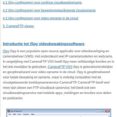
4.1 iSpy configureren voor continue cloudbeeldopname
4.2 iSpy configureren voor bewegingsgeactiveerde cloudopname
4.3 iSpy configureren voor video-opname in de cloud
5. CameraFTP-viewer
Introductie tot iSpy videobewakingssoftware
iSpy
iSpy is een populaire open-source applicatie voor videobeveiliging en
camerabeheer (VMS). Het ondersteunt veel IP-cameramodellen en webcams.
In vergelijking met CameraFTP VSS heeft iSpy meer zelfstandige functies en is
het iets moeilijker te gebruiken.
CameraFTP VSS
iSpy is gebruiksvriendelijker
en geoptimaliseerd voor video-opname in de cloud. iSpy is geoptimaliseerd
voor lokale bewaking en opname, maar is volledig compatibel met de
cloudgebaseerde beeldopnameservice CameraFTP. CameraFTP biedt veel
meer dan alleen een FTP-cloudback-upservice; het biedt ook een
cloudbewakingsservice met mobiele apps, meldingen en functies voor delen
en publiceren.