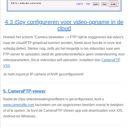
4.3 iSpy configureren voor video-opname in de
cloud
Hoewel het scherm "Camera bewerken --> FTP" lijkt te suggereren dat video's
naar de cloud/FTP geüpload kunnen worden, bleek deze functie in onze test
volledig defect. Sterker nog, zelfs als het mogelijk is om videoclips naar een
FTP-server te uploaden, biedt de gebruikersinterface geen ondersteuning voor
videoparameters. Als je videoclips wilt uploaden, installeer dan
CameraFTP
VSS
.
Je hebt zojuist je IP-camera of NVR geconfigureerd!
5. CameraFTP-viewer
Nadat de iSpy-videobewakingssoftware is geconfigureerd, kunt u
www.cameraftp.com
bezoeken om uw opgenomen beelden overal te bekijken
of af te spelen. Je kunt de CameraFTP Viewer-app ook downloaden voor iOS,
Android en Windows.